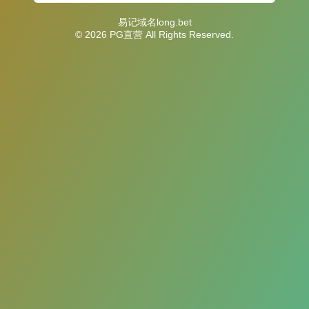
易记域名long.bet
© 2026 PG直营 All Rights Reserved.