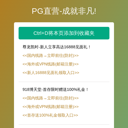
PG直营-成就非凡!
Ctrl+D将本页添加到收藏夹
尊龙凯时-新人立享高达16888见面礼！
<<国内线路→立即前往(防封)>>
<<海外或VPN线路(邮箱注册)>>
<<新人16888见面礼领取入口>>
918博天堂-首存限时赠送100%礼金！
<<国内线路→立即前往(防封)>>
<<海外或VPN线路(邮箱注册)>>
<<首存送100%礼金领取入口>>